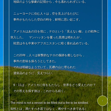
地獄のような惨劇の記憶から，今も逃れられずにいる。
ニューヨークに住む人々は，空を見上げるたびに
事件がもたらした空白の時を，鮮明に思い起こす。
アメリカはあの日を境に，テロという「見えない敵」との戦争に
突入した。 マンハッタンを覆った黒煙は晴れたが，
戦雲は今も中東やアフガニスタンに暗く垂れ込めている。
この20年，人々は衝撃的なテロの傷跡を癒しながら，
事件の意味を探ろうとしてきた。
それは明確なようでいて，瓦礫の山に埋もれた
遺留品のように，見えづらい。
9・11は，アメリカに何をもたらし，世界をどう変えたのか？
その答えを探す旅は，これからも続く。
↑
The mind is not a vessel to be filled but a fire to be kindled.
知性とは，満たすべき器ではなく，燃やすべき炎である）