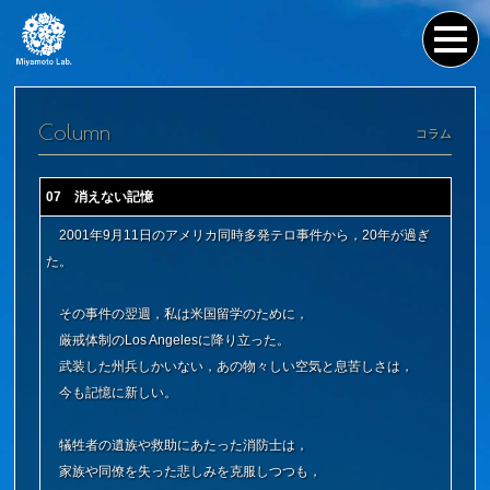
Column
コラム
07 消えない記憶
2001年9月11日のアメリカ同時多発テロ事件から，20年が過ぎ
た。
その事件の翌週，私は米国留学のために，
厳戒体制のLos Angelesに降り立った。
武装した州兵しかいない，あの物々しい空気と息苦しさは，
今も記憶に新しい。
犠牲者の遺族や救助にあたった消防士は，
家族や同僚を失った悲しみを克服しつつも，